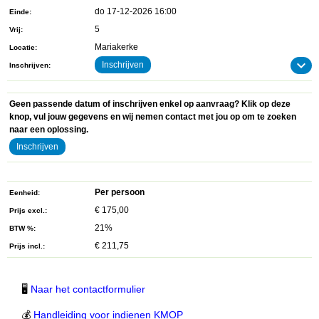
do 17-12-2026 16:00
Einde
5
Vrij
Mariakerke
Locatie
Inschrijven
Inschrijven
Geen passende datum of inschrijven enkel op aanvraag? Klik op deze
knop, vul jouw gegevens en wij nemen contact met jou op om te zoeken
naar een oplossing.
Inschrijven
Per persoon
Eenheid
€ 175,00
Prijs excl.
21%
BTW %
€ 211,75
Prijs incl.
🖥
Naar het contactformulier
💰
Handleiding voor indienen KMOP