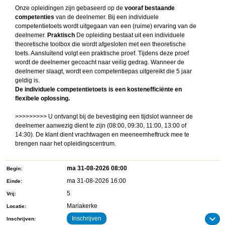
Onze opleidingen zijn gebaseerd op de
vooraf bestaande
competenties
van de deelnemer. Bij een individuele
competentietoets wordt uitgegaan van een (ruime) ervaring van de
deelnemer.
Praktisch
De opleiding bestaat uit een individuele
theoretische toolbox die wordt afgesloten met een theoretische
toets. Aansluitend volgt een praktische proef. Tijdens deze proef
wordt de deelnemer gecoacht naar veilig gedrag. Wanneer de
deelnemer slaagt, wordt een competentiepas uitgereikt die 5 jaar
geldig is.
De individuele competentietoets is een kostenefficiënte en
flexibele oplossing.
>>>>>>>>> U ontvangt bij de bevestiging een tijdslot wanneer de
deelnemer aanwezig dient te zijn (08:00, 09:30, 11:00, 13:00 of
14:30). De klant dient vrachtwagen en meeneemheftruck mee te
brengen naar het opleidingscentrum.
ma 31-08-2026 08:00
Begin
ma 31-08-2026 16:00
Einde
5
Vrij
Mariakerke
Locatie
Inschrijven
Inschrijven