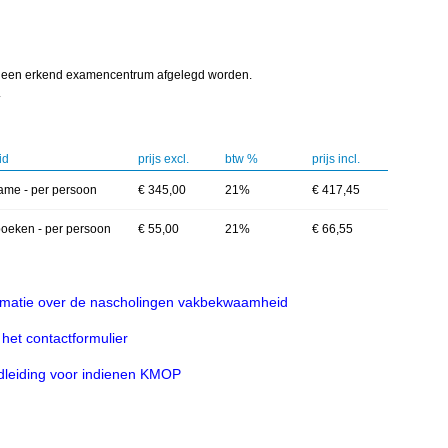
n een erkend examencentrum afgelegd worden.
.
id
prijs excl.
btw %
prijs incl.
ame - per persoon
€ 345,00
21%
€ 417,45
oeken - per persoon
€ 55,00
21%
€ 66,55
rmatie over de nascholingen vakbekwaamheid
het contactformulier
leiding voor indienen KMOP