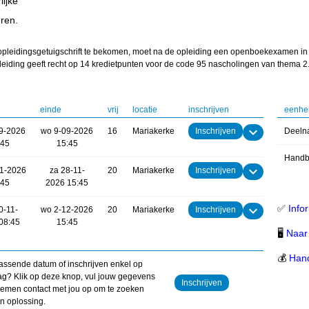
lijke
n
ren.
opleidingsgetuigschrift te bekomen, moet na de opleiding een openboekexamen i
eiding geeft recht op 14 kredietpunten voor de code 95 nascholingen van thema 2
einde
vrij
locatie
inschrijven
eenhe
9-2026
wo 9-09-2026
16
Mariakerke
Inschrijven
Deeln
:45
15:45
Handb
11-2026
za 28-11-
20
Mariakerke
Inschrijven
:45
2026 15:45
✅
Info
0-11-
wo 2-12-2026
20
Mariakerke
Inschrijven
08:45
15:45
🖥
Naar 
💰
Hand
ssende datum of inschrijven enkel op
g? Klik op deze knop, vul jouw gegevens
Inschrijven
nemen contact met jou op om te zoeken
n oplossing.