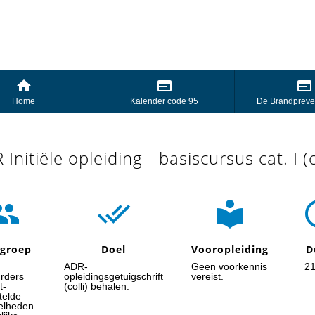
Home
Kalender code 95
De Brandpreve
Initiële opleiding - basiscursus cat. I (c



lgroep
Doel
Vooropleiding
D
ADR-
Geen voorkennis
21
rders
opleidingsgetuigschrift
vereist.
t-
(colli) behalen.
telde
elheden