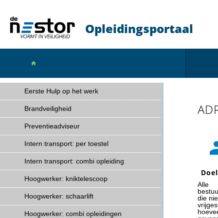
Opleidingsportaal

Eerste Hulp op het werk
ADR 
Brandveiligheid
Preventieadviseur
Intern transport: per toestel
Intern transport: combi opleiding
Doe
Hoogwerker: kniktelescoop
Alle
bestuu
Hoogwerker: schaarlift
die nie
vrijges
hoeve
Hoogwerker: combi opleidingen