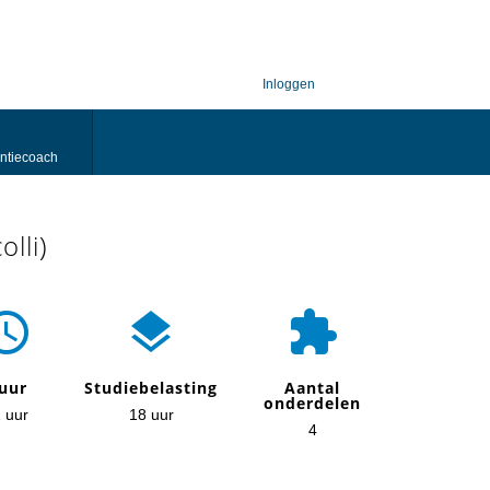
Inloggen
ntiecoach
olli)



uur
Studiebelasting
Aantal
onderdelen
 uur
18 uur
4