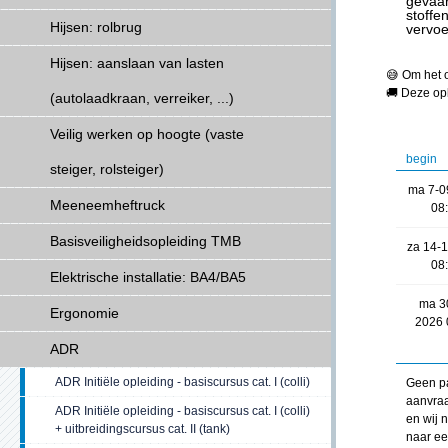
gevaar
stoffe
Hijsen: rolbrug
vervoe
Hijsen: aanslaan van lasten
😅 Om het 
🚚 Deze opl
(autolaadkraan, verreiker, ...)
Veilig werken op hoogte (vaste
begin
steiger, rolsteiger)
ma 7-0
Meeneemheftruck
08
Basisveiligheidsopleiding TMB
za 14-
08
Elektrische installatie: BA4/BA5
ma 3
Ergonomie
2026 
ADR
ADR Initiële opleiding - basiscursus cat. I (colli)
Geen pa
aanvraa
ADR Initiële opleiding - basiscursus cat. I (colli)
en wij 
+ uitbreidingscursus cat. II (tank)
naar ee