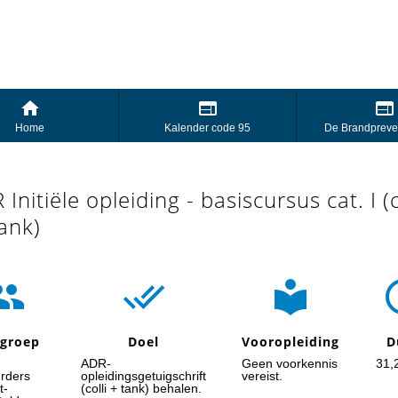
Home
Kalender code 95
De Brandpreve
 Initiële opleiding - basiscursus cat. I (
tank)



lgroep
Doel
Vooropleiding
D
ADR-
Geen voorkennis
31,
rders
opleidingsgetuigschrift
vereist.
t-
(colli + tank) behalen.