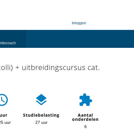
Inloggen
ntiecoach
colli) + uitbreidingscursus cat.



uur
Studiebelasting
Aantal
onderdelen
25 uur
27 uur
6