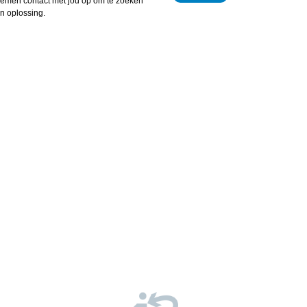
nemen contact met jou op om te zoeken
n oplossing.