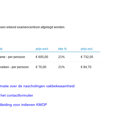
n een erkend examencentrum afgelegd worden.
.
id
prijs excl.
btw %
prijs incl.
ame - per persoon
€ 605,00
21%
€ 732,05
oeken - per persoon
€ 70,00
21%
€ 84,70
rmatie over de nascholingen vakbekwaamheid
het contactformulier
leiding voor indienen KMOP