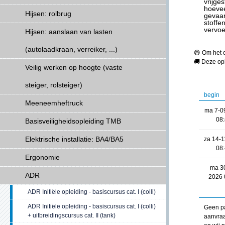
vrijges
hoeve
Hijsen: rolbrug
gevaar
stoffe
vervoe
Hijsen: aanslaan van lasten
(autolaadkraan, verreiker, ...)
😅 Om het 
🚚 Deze opl
Veilig werken op hoogte (vaste
steiger, rolsteiger)
begin
Meeneemheftruck
ma 7-0
08
Basisveiligheidsopleiding TMB
Elektrische installatie: BA4/BA5
za 14-
08
Ergonomie
ma 3
ADR
2026 
ADR Initiële opleiding - basiscursus cat. I (colli)
ADR Initiële opleiding - basiscursus cat. I (colli)
Geen pa
+ uitbreidingscursus cat. II (tank)
aanvraa