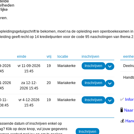
telde
elheden
lijke
n
ren.
opleidingsgetuigschrift te bekomen, moet na de opleiding een openboekexamen i
eiding geeft recht op 14 kredietpunten voor de code 95 nascholingen van thema 2
einde
vrij
locatie
inschrijven
eenhe
9-2026
vr 11-09-2026
19
Mariakerke
Inschrijven
Deeln
:45
15:45
Handb
11-2026
za 12-12-
20
Mariakerke
Inschrijven
:45
2026 15:45
✅
Info
0-11-
vr 4-12-2026
19
Mariakerke
Inschrijven
08:45
15:45
🖥
Naar 
💰
Hand
ssende datum of inschrijven enkel op
g? Klik op deze knop, vul jouw gegevens
Inschrijven