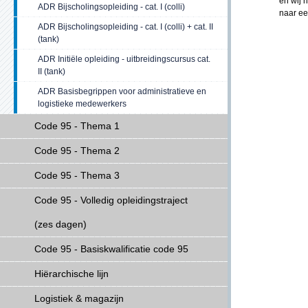
en wij 
ADR Bijscholingsopleiding - cat. I (colli)
naar ee
ADR Bijscholingsopleiding - cat. I (colli) + cat. II
(tank)
ADR Initiële opleiding - uitbreidingscursus cat.
II (tank)
ADR Basisbegrippen voor administratieve en
logistieke medewerkers
Code 95 - Thema 1
Code 95 - Thema 2
Code 95 - Thema 3
Code 95 - Volledig opleidingstraject
(zes dagen)
Code 95 - Basiskwalificatie code 95
Hiërarchische lijn
Logistiek & magazijn