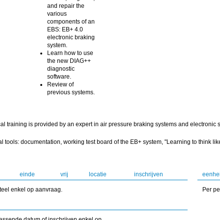
and repair the
various
components of an
EBS: EB+ 4.0
electronic braking
system.
Learn how to use
the new DIAG++
diagnostic
software.
Review of
previous systems.
al training is provided by an expert in air pressure braking systems and electronic
 tools: documentation, working test board of the EB+ system, "Learning to think li
einde
vrij
locatie
inschrijven
eenhe
eel enkel op aanvraag.
Per pe
ssende datum of inschrijven enkel op