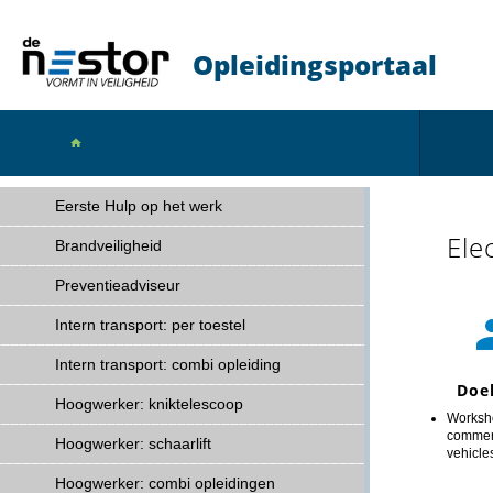
Opleidingsportaal

Eerste Hulp op het werk
Ele
Brandveiligheid
Preventieadviseur
Intern transport: per toestel
Intern transport: combi opleiding
Doe
Hoogwerker: kniktelescoop
Worksho
commer
Hoogwerker: schaarlift
vehicle
Hoogwerker: combi opleidingen