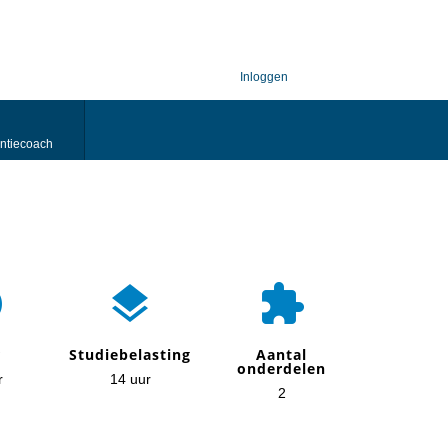
Inloggen
ntiecoach



r
Studiebelasting
Aantal
onderdelen
r
14 uur
2