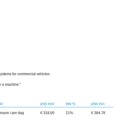
 systems for commercial vehicles.
ke a machine."
id
prijs excl.
btw %
prijs incl.
rsoon / per dag
€ 318,00
21%
€ 384,78