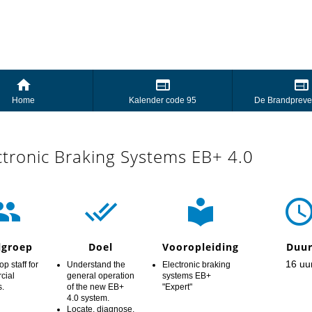
Home
Kalender code 95
De Brandpreve
ctronic Braking Systems EB+ 4.0



lgroep
Doel
Vooropleiding
Duu
16 uu
p staff for
Understand the
Electronic braking
cial
general operation
systems EB+
s.
of the new EB+
"Expert"
4.0 system.
Locate, diagnose,