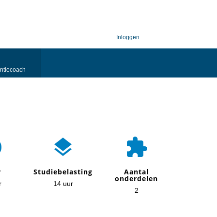
Inloggen
ntiecoach



r
Studiebelasting
Aantal
onderdelen
r
14 uur
2