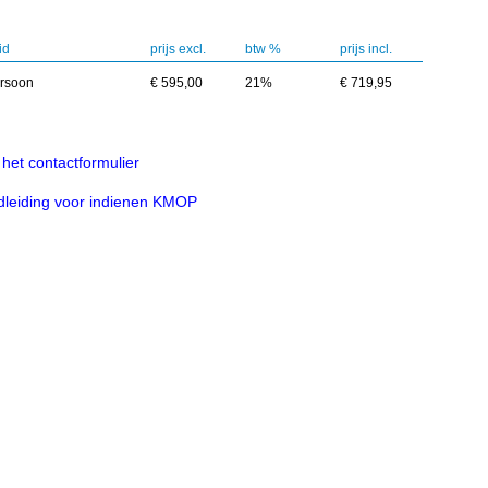
id
prijs excl.
btw %
prijs incl.
ersoon
€ 595,00
21%
€ 719,95
het contactformulier
leiding voor indienen KMOP