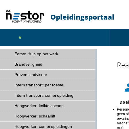
Opleidingsportaal

Eerste Hulp op het werk
Rea
Brandveiligheid
Preventieadviseur
Intern transport: per toestel
Intern transport: combi opleiding
Doe
Hoogwerker: kniktelescoop
Person
geen of
Hoogwerker: schaarlift
ervarin
met het
Hoogwerker: combi opleidingen
met ee