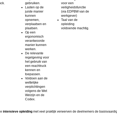
uck.
gebruiken.
voor een
Lasten op de
veiligheidsfunctie
juiste manier
(via EDPBW van de
kunnen
werkgever)
opnemen,
Taal van de
verplaatsen en
opleiding
plaatsen.
voldoende machtig.
Op een
ergonomisch
verantwoorde
manier kunnen
werken.
De relevante
regelgeving voor
het gebruik van
een reachtruck
kennen en
toepassen.
Voldoen aan de
wettelijke
verplichtingen
volgens de Wet
Welzijn en de
Codex.
ze
intensieve opleiding
met veel praktijk verwerven de deelnemers de basisvaardi