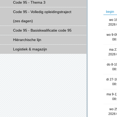
Code 95 - Thema 3
Code 95 - Volledig opleidingstraject
begin
wo 1
(zes dagen)
2026 
Code 95 - Basiskwalificatie code 95
wo 9-0
Hiërarchische lijn
08
Logistiek & magazijn
ma 2
2026 
do 8-1
08
di 27-
08
ma 9-1
08
wo 2
2026 