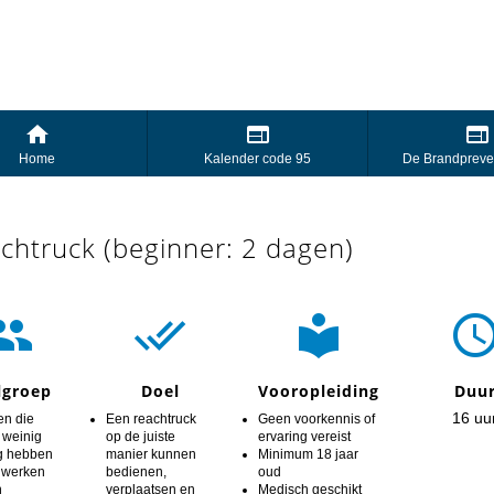
Home
Kalender code 95
De Brandpreve
chtruck (beginner: 2 dagen)



lgroep
Doel
Vooropleiding
Duu
16 uu
en die
Een reachtruck
Geen voorkennis of
 weinig
op de juiste
ervaring vereist
g hebben
manier kunnen
Minimum 18 jaar
 werken
bedienen,
oud
n
verplaatsen en
Medisch geschikt