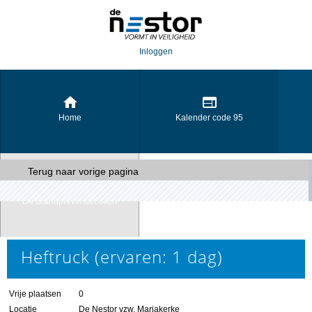
Inloggen
Home
Kalender code 95
Terug naar vorige pagina
De Brandpreventiecoach
Heftruck (ervaren: 1 dag)
Vrije plaatsen
0
Locatie
De Nestor vzw, Mariakerke