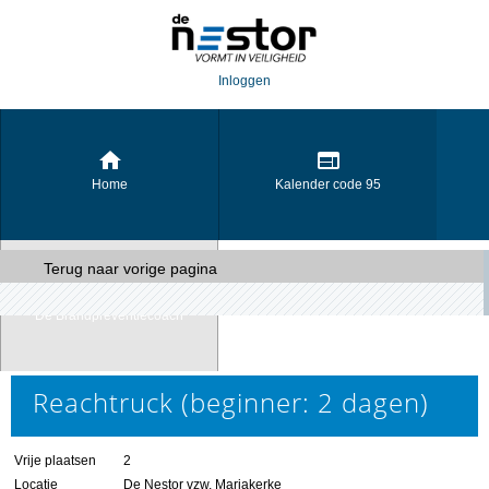
Inloggen
Home
Kalender code 95
Terug naar vorige pagina
De Brandpreventiecoach
Reachtruck (beginner: 2 dagen)
Vrije plaatsen
2
Locatie
De Nestor vzw, Mariakerke